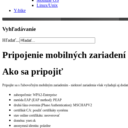
Mobilné OS
Linux/Unix
Y-bike
Vyhľadávanie
Hľadať...
Pripojenie mobilných zariadení
Ako sa pripojiť
Pripojíte sa s ľubovoľným mobilným zariadením - niektoré zariadenia však vyžadujú aj dodat
zabezpečenie: WPA2-Enterprise
metóda EAP (EAP method): PEAP
druhá fáza overenia (Phase Authentication): MSCHAPV2
certifikát CA: použiť certifikáty systému
stav online certifikátu: neoverovať
doména: ynet.sk
anonymná identita: prázdne