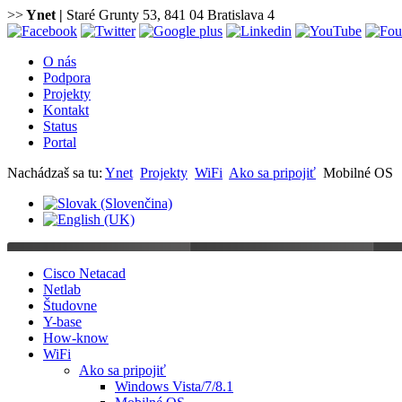
>>
Ynet
|
Staré Grunty 53, 841 04 Bratislava 4
O nás
Podpora
Projekty
Kontakt
Status
Portal
Nachádzaš sa tu:
Ynet
Projekty
WiFi
Ako sa pripojiť
Mobilné OS
Cisco Netacad
Netlab
Študovne
Y-base
How-know
WiFi
Ako sa pripojiť
Windows Vista/7/8.1