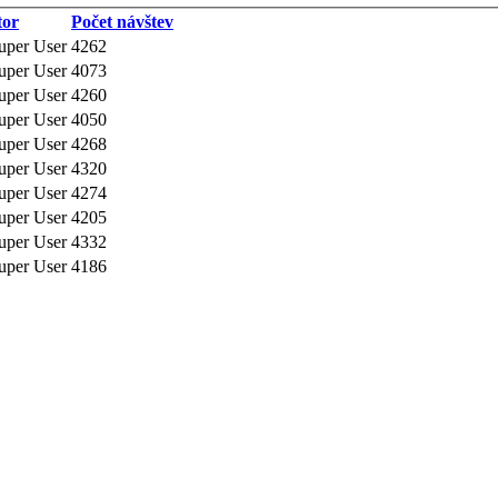
tor
Počet návštev
uper User
4262
uper User
4073
uper User
4260
uper User
4050
uper User
4268
uper User
4320
uper User
4274
uper User
4205
uper User
4332
uper User
4186