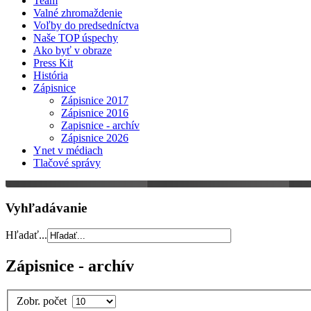
Team
Valné zhromaždenie
Voľby do predsedníctva
Naše TOP úspechy
Ako byť v obraze
Press Kit
História
Zápisnice
Zápisnice 2017
Zápisnice 2016
Zapisnice - archív
Zápisnice 2026
Ynet v médiach
Tlačové správy
Vyhľadávanie
Hľadať...
Zápisnice - archív
Zobr. počet