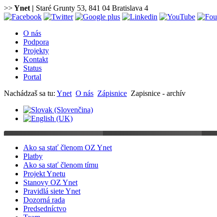
>>
Ynet
|
Staré Grunty 53, 841 04 Bratislava 4
O nás
Podpora
Projekty
Kontakt
Status
Portal
Nachádzaš sa tu:
Ynet
O nás
Zápisnice
Zapisnice - archív
Ako sa stať členom OZ Ynet
Platby
Ako sa stať členom tímu
Projekt Ynetu
Stanovy OZ Ynet
Pravidlá siete Ynet
Dozorná rada
Predsedníctvo