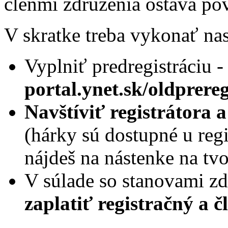
členmi združenia ostáva pôv
V skratke treba vykonať na
Vyplniť predregistráciu -
portal.ynet.sk/oldprereg
Navštíviť registrátora 
(hárky sú dostupné u regi
nájdeš na nástenke na tv
V súlade so stanovami zd
zaplatiť registračný a 