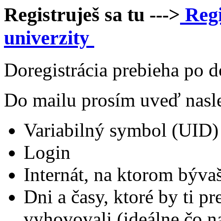
Registruješ sa tu --->
Regi
univerzity
​Doregistrácia prebieha po 
Do mailu prosím uveď nasl
Variabilný symbol (UID)
Login
Internát, na ktorom býva
Dni a časy, ktoré by ti pr
vyhovovali (ideálne čo n