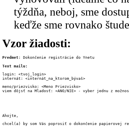
týždňa, neboj, sme dostu
keďže sme rovnako štude
Vzor žiadosti:
Predmet
: Dokončenie registrácie do Ynetu

Text mailu: 
login: <tvoj_login>
internát: <internát_na_ktorom_bývaš>
meno/priezvisko: <Meno Priezvisko>
viem dôjsť na Mladosť: <ANO/NIE> - vyber jednu z možnos
Ahojte,
chcel(a) by som Vás poprosiť o dokončenie papierovej re