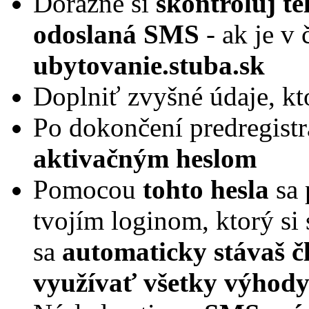
Dôrazne si
skontroluj te
odoslaná SMS
- ak je v 
ubytovanie.stuba.sk
Doplniť zvyšné údaje, kto
Po dokončení predregistr
aktivačným heslom
Pomocou
tohto hesla
sa 
tvojím loginom, ktorý si s
sa
automaticky stávaš č
využívať všetky výhody 