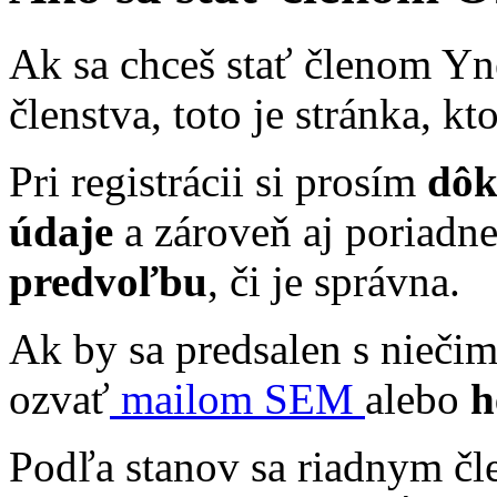
​Ak sa chceš stať členom Y
členstva, toto je stránka, kt
Pri registrácii si prosím
dôk
údaje
a zároveň aj poriadn
predvoľbu
, či je správna.
Ak by sa predsalen s niečim
ozvať
mailom SEM
alebo
h
Podľa stanov sa riadnym č