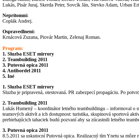
Lukás, Pisár Juraj, Skerda Peter, Sovcík Ján, Stevko Adam, Urban Eri
Neprítomní:
Coplák Andrej.
Ospravedlnení:
Krnácová Zuzana, Piovár Martin, Zelenaj Roman.
Program:
1. Sluzba ESET mirrory
2. Teambuilding 2011
3. Putovná opica 2011
4. Antibordel 2011
5. Iné
1. Sluzba ESET mirrory
Sluzba je pripravená, otestovaná. PR zabezpecí propagáciu. Po potvr
2. Teambuilding 2011
Lukás Humený – koordinátor letného teambuildingu – informoval o stav
teamových aktivít a ich dostupnost: turistika, skupinová sportová akti
prebiehajúcich tahaciek budú pozvaní aby sa zúcastnili letného teamb
3. Putovná opica 2011
8.5.2011 sa uskutocní Putovná opica. Realizacný tím Ynetu sa môze r