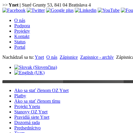
>>
Ynet
|
Staré Grunty 53, 841 04 Bratislava 4
O nás
Podpora
Projekty
Kontakt
Status
Portal
Nachádzaš sa tu:
Ynet
O nás
Zápisnice
Zapisnice - archív
Zápisnic
Ako sa stať členom OZ Ynet
Platby
Ako sa stať členom tímu
Projekt Ynetu
Stanovy OZ Ynet
Pravidlá siete Ynet
Dozorná rada
Predsedníctvo