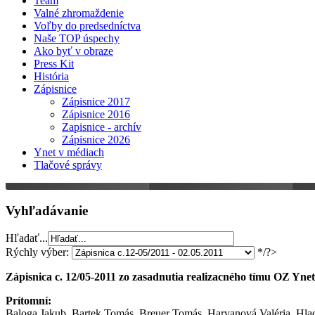
Team
Valné zhromaždenie
Voľby do predsedníctva
Naše TOP úspechy
Ako byť v obraze
Press Kit
História
Zápisnice
Zápisnice 2017
Zápisnice 2016
Zapisnice - archív
Zápisnice 2026
Ynet v médiach
Tlačové správy
Vyhľadávanie
Hľadať...
Rýchly výber:
*/?>
Zápisnica c. 12/05-2011 zo zasadnutia realizacného tímu OZ Ynet
Prítomní:
Baloga Jakub, Bartek Tomás, Breuer Tomás, Harvanová Valéria, Hla