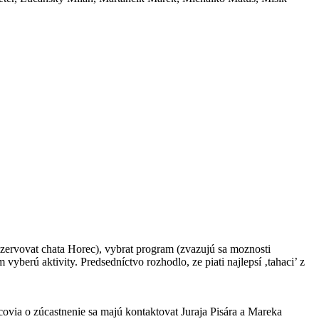
rezervovat chata Horec), vybrat program (zvazujú sa moznosti
vyberú aktivity. Predsedníctvo rozhodlo, ze piati najlepsí ‚tahaci’ z
covia o zúcastnenie sa majú kontaktovat Juraja Pisára a Mareka