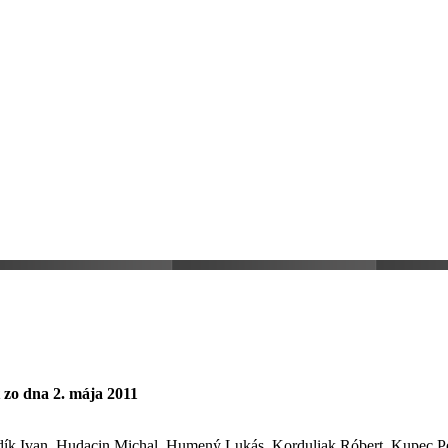
 zo dna 2. mája 2011
dík Ivan, Hudacin Michal, Humený Lukás, Korduliak Róbert, Kupec Pe