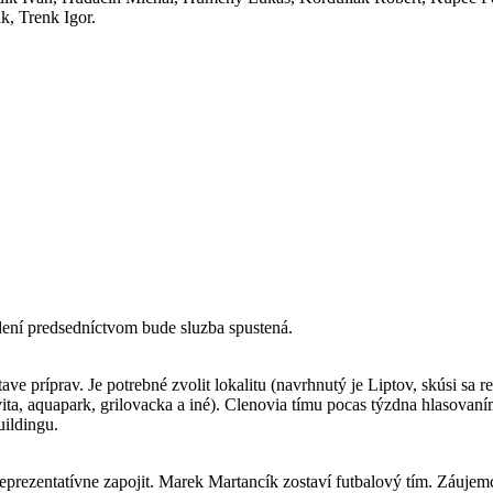
k, Trenk Igor.
dení predsedníctvom bude sluzba spustená.
e príprav. Je potrebné zvolit lokalitu (navrhnutý je Liptov, skúsi sa 
vita, aquapark, grilovacka a iné). Clenovia tímu pocas týzdna hlasovaním 
uildingu.
eprezentatívne zapojit. Marek Martancík zostaví futbalový tím. Záujem