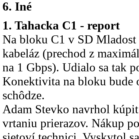
6. Iné
1. Tahacka C1 - report
Na bloku C1 v SD Mladost 
kabeláz (prechod z maximá
na 1 Gbps). Udialo sa tak p
Konektivita na bloku bude 
schôdze.
Adam Stevko navrhol kúpit 
vrtaniu prierazov. Nákup p
sietoví technici. Vyskytol s