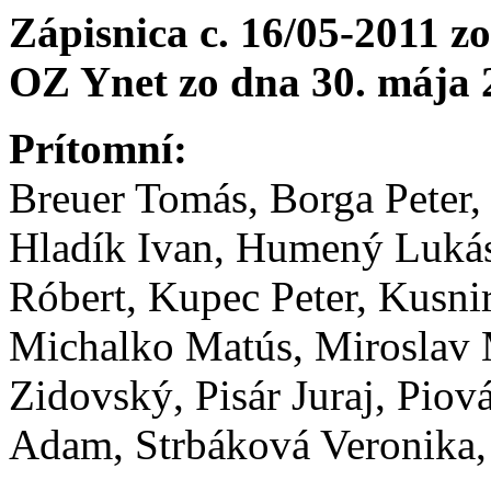
Zápisnica c. 16/05-2011 z
OZ Ynet zo dna 30. mája 
Prítomní
:
Breuer Tomás, Borga Peter,
Hladík Ivan, Humený Lukás,
Róbert, Kupec Peter, Kusni
Michalko Matús, Miroslav M
Zidovský, Pisár Juraj, Piov
Adam, Strbáková Veronika,