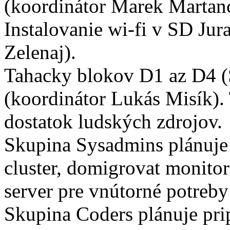
(koordinátor Marek Martanc
Instalovanie wi-fi v SD Ju
Zelenaj).
Tahacky blokov D1 az D4 (
(koordinátor Lukás Misík). 
dostatok ludských zdrojov.
Skupina Sysadmins plánuje 
cluster, domigrovat monitor
server pre vnútorné potreby
Skupina Coders plánuje pri