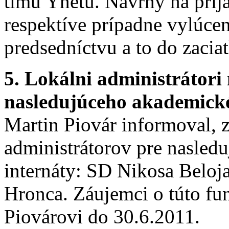
tímu Ynetu. Návrhy na prija
respektíve prípadne vylúce
predsedníctvu a to do zacia
5. Lokálni administrátori
nasledujúceho akademick
Martin Piovár informoval, 
administrátorov pre nasled
internáty: SD Nikosa Beloj
Hronca. Záujemci o túto fun
Piovárovi do 30.6.2011.