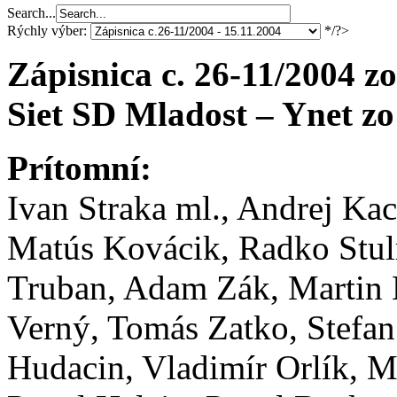
Search...
Rýchly výber:
*/?>
Zápisnica c. 26-11/2004 z
Siet SD Mladost – Ynet z
Prítomní:
Ivan Straka ml., Andrej Kac
Matús Kovácik, Radko Stulr
Truban, Adam Zák, Martin 
Verný, Tomás Zatko, Stefan
Hudacin, Vladimír Orlík, M