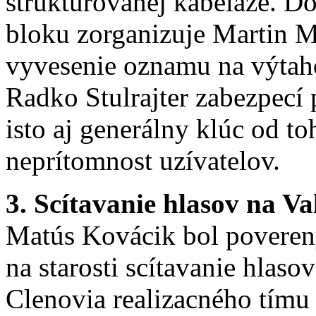
struktúrovanej kabeláze. D
bloku zorganizuje Martin Ma
vyvesenie oznamu na výtah
Radko Stulrajter zabezpecí p
isto aj generálny klúc od t
neprítomnost uzívatelov.
3. Scítavanie hlasov na 
Matús Kovácik bol poverený
na starosti scítavanie hlas
Clenovia realizacného tímu