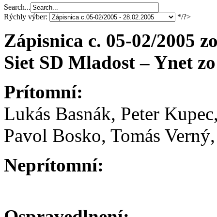
Search...
Rýchly výber:
*/?>
Zápisnica c. 05-02/2005 z
Siet SD Mladost – Ynet zo
Prítomní:
Lukás Basnák, Peter Kupec
Pavol Bosko, Tomás Verný,
Neprítomní:
Ospravedlnení: