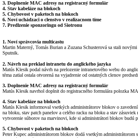
3. Doplnenie MAC adresy na registracný formulár
4. Stav kabeláze na blokoch
5. Chybovost v paketoch na blokoch
6. Noví uchádzaci o clenstvo v realizacnom tíme
7. Predlzenie sponzoringu od Siotronu
1. Noví správcovia multicastu
Martin Materný, Tomás Burian a Zuzana Schusterová sa stali novými s
Sputnik.
2. Návrh na preklad intranetu do anglického jazyka
Matús Klesik podal návrh na prelozenie intranetového webu do anglic
téma zatial ostala otvorená na vyjadrenie od ostatných clenov predsed
3. Doplnenie MAC adresy na registracný formulár
Matús Klesik navrhol doplnit do registracného formulára polozka MAC 
4. Stav kabeláze na blokoch
Matús Klesik informoval vsetkých administrátorov blokov o zavedení n
na bloku, stav patch panelov a celého racku na bloku a stav zásuvie
vytvorenie súborov na marvinovi, kde si administrátori blokov budú 
5. Chybovost v paketoch na blokoch
Peter Kupec administrátorom blokov dodá vsetkým administrátorom sta