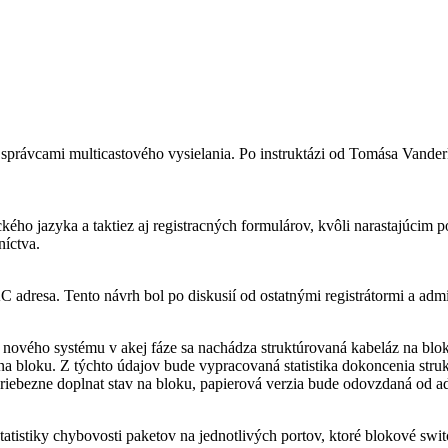
právcami multicastového vysielania. Po instruktázi od Tomása Vanderk
kého jazyka a taktiez aj registracných formulárov, kvôli narastajúcim
níctva.
adresa. Tento návrh bol po diskusií od ostatnými registrátormi a admi
ového systému v akej fáze sa nachádza struktúrovaná kabeláz na blokoch
k na bloku. Z týchto údajov bude vypracovaná statistika dokoncenia st
priebezne doplnat stav na bloku, papierová verzia bude odovzdaná od 
tistiky chybovosti paketov na jednotlivých portov, ktoré blokové swi