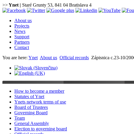
>>
Ynet
|
Staré Grunty 53, 841 04 Bratislava 4
About us
Projects
News
Support
Partners
Contact
You are here:
Ynet
About us
Official records
Zápisnica c.23-10/200
How to become a member
Statutes of Ynet
Ynets network terms of use
Board of Trustees
Governing Board
Team
General Assembly
Election to governing board