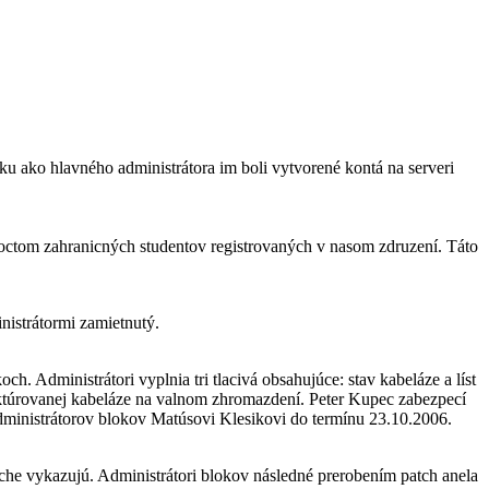
u ako hlavného administrátora im boli vytvorené kontá na serveri
 poctom zahranicných studentov registrovaných v nasom zdruzení. Táto
nistrátormi zamietnutý.
. Administrátori vyplnia tri tlacivá obsahujúce: stav kabeláze a líst
ruktúrovanej kabeláze na valnom zhromazdení. Peter Kupec zabezpecí
administrátorov blokov Matúsovi Klesikovi do termínu 23.10.2006.
tche vykazujú. Administrátori blokov následné prerobením patch anela