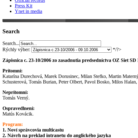
Official records
Press Kit
Ynet in media
Search
Search...
Rýchly výber:
*/?>
Zápisnica c. 23-10/2006 zo zasadnutia predsedníctva OZ Siet SD
Prítomní:
Katarína Durechová, Marek Dorusinec, Milan Stefko, Martin Materný,
Schusterová, Tomás Burian, Peter Olbert, Pavol Bosko, Milos Halan
Neprítomní:
Tomás Verný.
Ospravedlnení:
Matús Kovácik.
Program:
1. Noví správcovia multicastu
2. Návrh na preklad intranetu do anglického jazyka