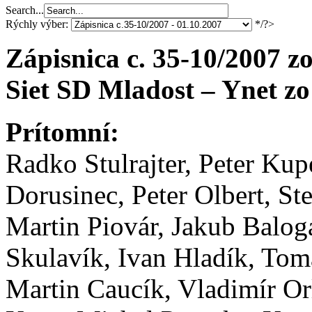
Search...
Rýchly výber:
*/?>
Zápisnica c. 35-10/2007 z
Siet SD Mladost – Ynet zo
Prítomní:
Radko Stulrajter, Peter Ku
Dorusinec, Peter Olbert, St
Martin Piovár, Jakub Balog
Skulavík, Ivan Hladík, To
Martin Caucík, Vladimír Or