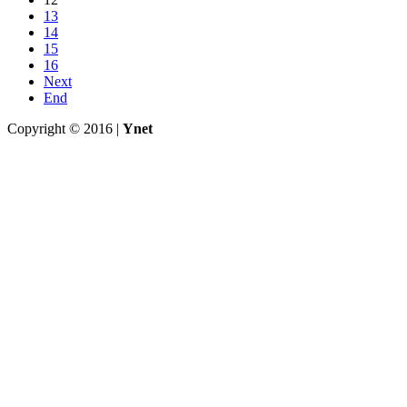
13
14
15
16
Next
End
Copyright © 2016 |
Ynet